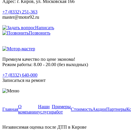
Адрес:
г. Киров, ул. Московская 166
+7 (8332) 251-363
master@motor92.ru
Написать
Позвонить
Премиум качество по цене эконома!
Режим работы: 8.00 - 20.00
(без выходных)
+7 (8332) 640-000
Записаться на ремонт
О
Наши
Примеры
Главная
Стоимость
Акции
Партнеры
К
компании
услуги
работ
Независимая оценка после ДТП в Кирове