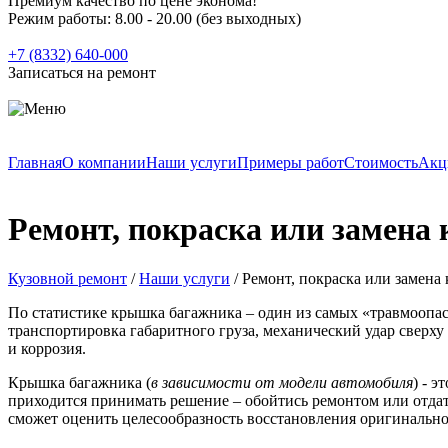
Премиум качество по цене эконома!
Режим работы: 8.00 - 20.00
(без выходных)
+7 (8332) 640-000
Записаться на ремонт
Главная
О компании
Наши услуги
Примеры работ
Стоимость
Акц
Ремонт, покраска или замена
Кузовной ремонт
/
Наши услуги
/
Ремонт, покраска или замена
По статистике крышка багажника – один из самых «травмоопа
транспортировка габаритного груза, механический удар сверху 
и коррозия.
Крышка багажника (
в зависимости от модели автомобиля
) - 
приходится принимать решение – обойтись ремонтом или отдат
сможет оценить целесообразность восстановления оригинальног