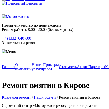
Позвонить
Премиум качество по цене эконома!
Режим работы: 8.00 - 20.00
(без выходных)
+7 (8332) 640-000
Записаться на ремонт
О
Наши
Примеры
Главная
Стоимость
Акции
Партнеры
К
компании
услуги
работ
Ремонт вмятин в Кирове
Кузовной ремонт
/
Наши услуги
/
Ремонт вмятин в Кирове
Сервисный центр «Мотор-мастер» осуществляет ремонт